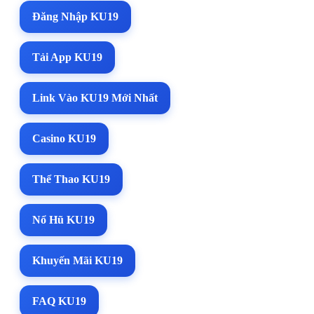
Đăng Nhập KU19
Tải App KU19
Link Vào KU19 Mới Nhất
Casino KU19
Thể Thao KU19
Nổ Hũ KU19
Khuyến Mãi KU19
FAQ KU19