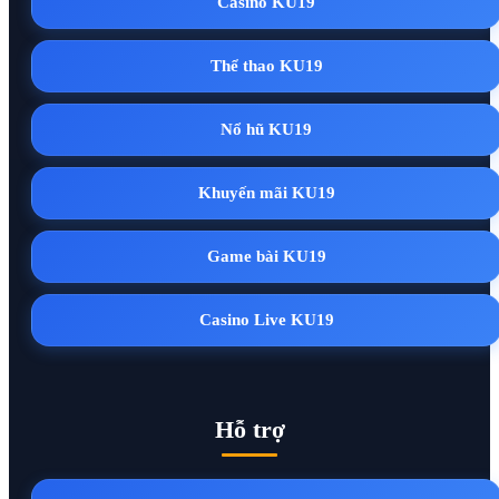
Casino KU19
Thể thao KU19
Nổ hũ KU19
Khuyến mãi KU19
Game bài KU19
Casino Live KU19
Hỗ trợ