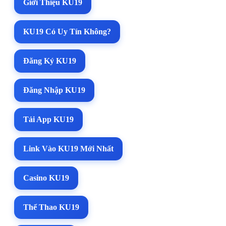
Giới Thiệu KU19
KU19 Có Uy Tín Không?
Đăng Ký KU19
Đăng Nhập KU19
Tải App KU19
Link Vào KU19 Mới Nhất
Casino KU19
Thể Thao KU19