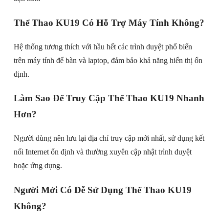
Thể Thao KU19 Có Hỗ Trợ Máy Tính Không?
Hệ thống tương thích với hầu hết các trình duyệt phổ biến
trên máy tính để bàn và laptop, đảm bảo khả năng hiển thị ổn
định.
Làm Sao Để Truy Cập Thể Thao KU19 Nhanh
Hơn?
Người dùng nên lưu lại địa chỉ truy cập mới nhất, sử dụng kết
nối Internet ổn định và thường xuyên cập nhật trình duyệt
hoặc ứng dụng.
Người Mới Có Dễ Sử Dụng Thể Thao KU19
Không?