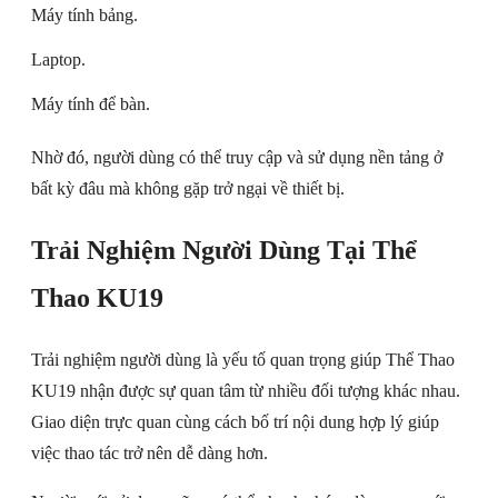
Máy tính bảng.
Laptop.
Máy tính để bàn.
Nhờ đó, người dùng có thể truy cập và sử dụng nền tảng ở
bất kỳ đâu mà không gặp trở ngại về thiết bị.
Trải Nghiệm Người Dùng Tại Thể
Thao KU19
Trải nghiệm người dùng là yếu tố quan trọng giúp Thể Thao
KU19 nhận được sự quan tâm từ nhiều đối tượng khác nhau.
Giao diện trực quan cùng cách bố trí nội dung hợp lý giúp
việc thao tác trở nên dễ dàng hơn.