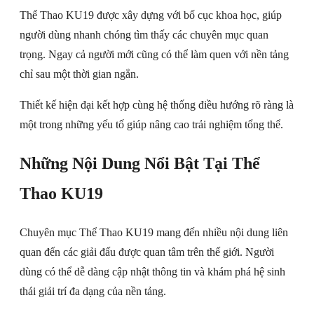
Thể Thao KU19 được xây dựng với bố cục khoa học, giúp
người dùng nhanh chóng tìm thấy các chuyên mục quan
trọng. Ngay cả người mới cũng có thể làm quen với nền tảng
chỉ sau một thời gian ngắn.
Thiết kế hiện đại kết hợp cùng hệ thống điều hướng rõ ràng là
một trong những yếu tố giúp nâng cao trải nghiệm tổng thể.
Những Nội Dung Nổi Bật Tại Thể
Thao KU19
Chuyên mục Thể Thao KU19 mang đến nhiều nội dung liên
quan đến các giải đấu được quan tâm trên thế giới. Người
dùng có thể dễ dàng cập nhật thông tin và khám phá hệ sinh
thái giải trí đa dạng của nền tảng.