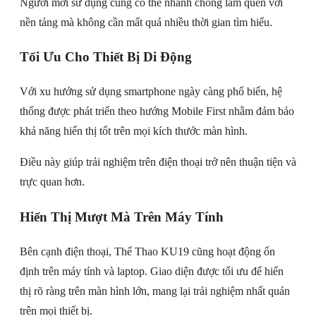
Người mới sử dụng cũng có thể nhanh chóng làm quen với
nền tảng mà không cần mất quá nhiều thời gian tìm hiểu.
Tối Ưu Cho Thiết Bị Di Động
Với xu hướng sử dụng smartphone ngày càng phổ biến, hệ
thống được phát triển theo hướng Mobile First nhằm đảm bảo
khả năng hiển thị tốt trên mọi kích thước màn hình.
Điều này giúp trải nghiệm trên điện thoại trở nên thuận tiện và
trực quan hơn.
Hiển Thị Mượt Mà Trên Máy Tính
Bên cạnh điện thoại, Thể Thao KU19 cũng hoạt động ổn
định trên máy tính và laptop. Giao diện được tối ưu để hiển
thị rõ ràng trên màn hình lớn, mang lại trải nghiệm nhất quán
trên mọi thiết bị.