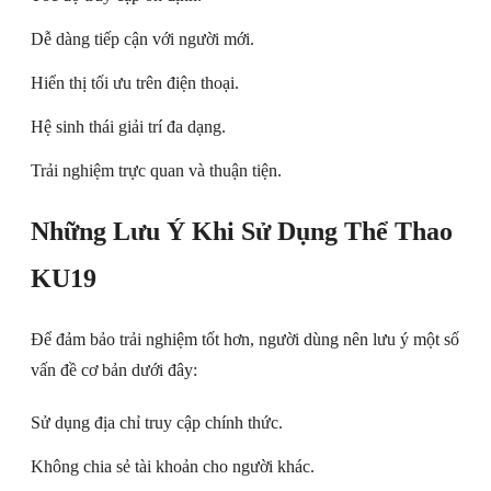
Dễ dàng tiếp cận với người mới.
Hiển thị tối ưu trên điện thoại.
Hệ sinh thái giải trí đa dạng.
Trải nghiệm trực quan và thuận tiện.
Những Lưu Ý Khi Sử Dụng Thể Thao
KU19
Để đảm bảo trải nghiệm tốt hơn, người dùng nên lưu ý một số
vấn đề cơ bản dưới đây:
Sử dụng địa chỉ truy cập chính thức.
Không chia sẻ tài khoản cho người khác.