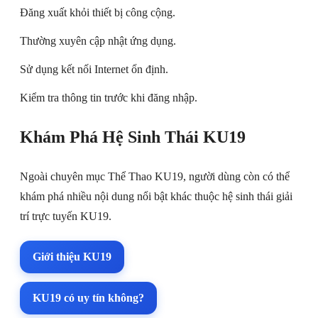
Đăng xuất khỏi thiết bị công cộng.
Thường xuyên cập nhật ứng dụng.
Sử dụng kết nối Internet ổn định.
Kiểm tra thông tin trước khi đăng nhập.
Khám Phá Hệ Sinh Thái KU19
Ngoài chuyên mục Thể Thao KU19, người dùng còn có thể
khám phá nhiều nội dung nổi bật khác thuộc hệ sinh thái giải
trí trực tuyến KU19.
Giới thiệu KU19
KU19 có uy tín không?