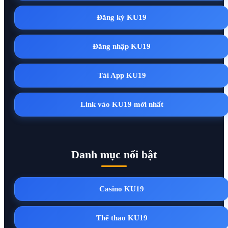
Đăng ký KU19
Đăng nhập KU19
Tải App KU19
Link vào KU19 mới nhất
Danh mục nổi bật
Casino KU19
Thể thao KU19