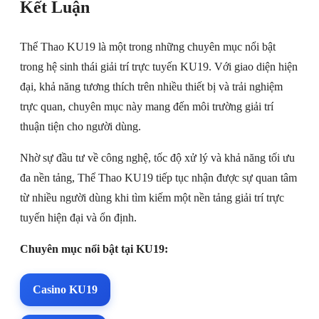
Kết Luận
Thể Thao KU19 là một trong những chuyên mục nổi bật
trong hệ sinh thái giải trí trực tuyến KU19. Với giao diện hiện
đại, khả năng tương thích trên nhiều thiết bị và trải nghiệm
trực quan, chuyên mục này mang đến môi trường giải trí
thuận tiện cho người dùng.
Nhờ sự đầu tư về công nghệ, tốc độ xử lý và khả năng tối ưu
đa nền tảng, Thể Thao KU19 tiếp tục nhận được sự quan tâm
từ nhiều người dùng khi tìm kiếm một nền tảng giải trí trực
tuyến hiện đại và ổn định.
Chuyên mục nổi bật tại KU19:
Casino KU19