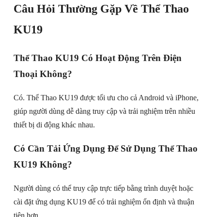
Câu Hỏi Thường Gặp Về Thể Thao
KU19
Thể Thao KU19 Có Hoạt Động Trên Điện
Thoại Không?
Có. Thể Thao KU19 được tối ưu cho cả Android và iPhone,
giúp người dùng dễ dàng truy cập và trải nghiệm trên nhiều
thiết bị di động khác nhau.
Có Cần Tải Ứng Dụng Để Sử Dụng Thể Thao
KU19 Không?
Người dùng có thể truy cập trực tiếp bằng trình duyệt hoặc
cài đặt ứng dụng KU19 để có trải nghiệm ổn định và thuận
tiện hơn.