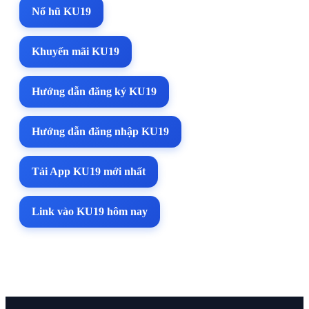
Nổ hũ KU19
Khuyến mãi KU19
Hướng dẫn đăng ký KU19
Hướng dẫn đăng nhập KU19
Tải App KU19 mới nhất
Link vào KU19 hôm nay