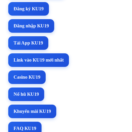
Đăng ký KU19
Đăng nhập KU19
Tải App KU19
Link vào KU19 mới nhất
Casino KU19
Nổ hũ KU19
Khuyến mãi KU19
FAQ KU19