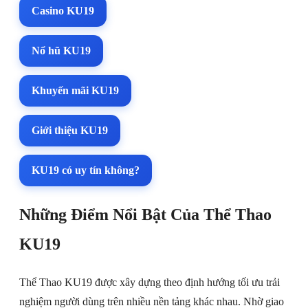
Casino KU19
Nổ hũ KU19
Khuyến mãi KU19
Giới thiệu KU19
KU19 có uy tín không?
Những Điểm Nổi Bật Của Thể Thao
KU19
Thể Thao KU19 được xây dựng theo định hướng tối ưu trải
nghiệm người dùng trên nhiều nền tảng khác nhau. Nhờ giao