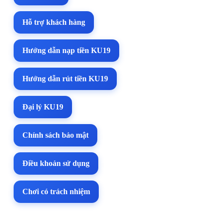
Hỗ trợ khách hàng
Hướng dẫn nạp tiền KU19
Hướng dẫn rút tiền KU19
Đại lý KU19
Chính sách bảo mật
Điều khoản sử dụng
Chơi có trách nhiệm