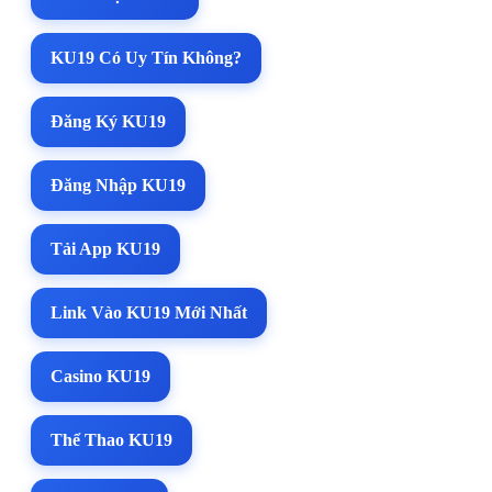
KU19 Có Uy Tín Không?
Đăng Ký KU19
Đăng Nhập KU19
Tải App KU19
Link Vào KU19 Mới Nhất
Casino KU19
Thể Thao KU19