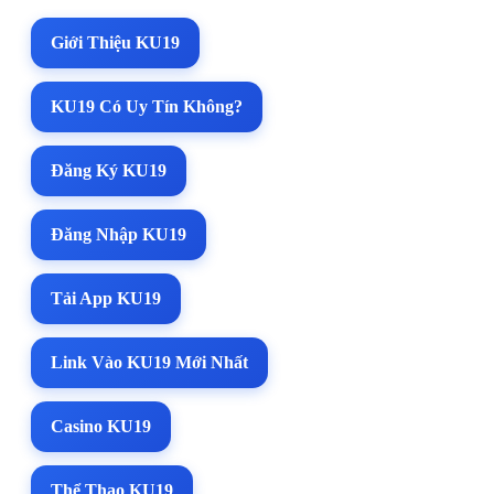
Giới Thiệu KU19
KU19 Có Uy Tín Không?
Đăng Ký KU19
Đăng Nhập KU19
Tải App KU19
Link Vào KU19 Mới Nhất
Casino KU19
Thể Thao KU19