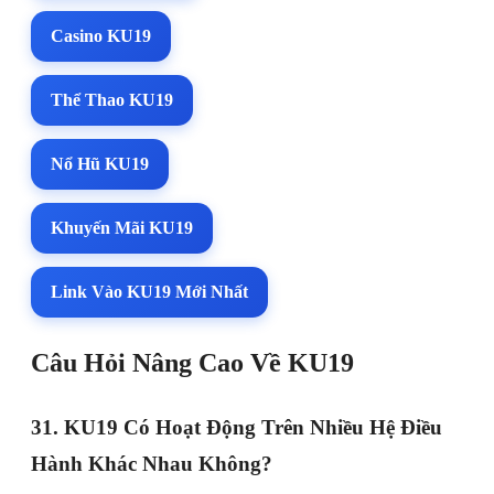
Casino KU19
Thể Thao KU19
Nổ Hũ KU19
Khuyến Mãi KU19
Link Vào KU19 Mới Nhất
Câu Hỏi Nâng Cao Về KU19
31. KU19 Có Hoạt Động Trên Nhiều Hệ Điều
Hành Khác Nhau Không?